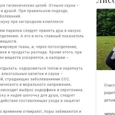
для гигиенических целей. Отныне сауна –
 и душой. При правильном подходе,
болеваний.
сауну при загородном комплексе:
ем парилки следует принять душ и насухо
тделению. А это и есть главный показатель
 веществ.
жировую ткань, и, через потоотделение,
лаки и продукты распада. Кроме этого, при
ен веществ ускоряется, а калории –
 отдыхать: оздоровиться телом и окрепнуть
 алкогольные напитки и сауна –
ей, страдающих заболеваниями ССС.
изического и морального напряжения,
Счаст
роисходит выброс эндорфина и серотонина.
родит
ску и надев шапочку для душа, следует
детьм
т действие составляющих ухода и защитит
о временем отмирают, поры забиваются и
ЧИТАТ