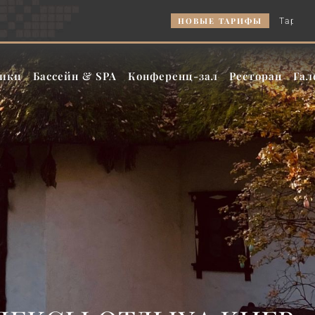
НОВЫЕ ТАРИФЫ
Тариф «Будни» и «Больше 
ики
Бассейн & SPA
Конференц-зал
Ресторан
Гал