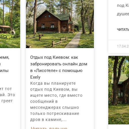
под К
душе
ЧИТАТ
17.04.
ремя,
Отдых под Киевом: как
я
забронировать онлайн дом
силы
в «Лисотеле» с помощью
Exely
Когда вы планируете
ит тот
отдых под Киевом, вы
ай. Это
ищете место, где вместо
 греет
сообщений в
мессенджерах слышно
только потрескивание
дров в камине,...
Читать дальше