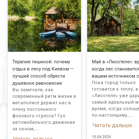
Терапия тишиной: почему
Май в «Лисотеле»: в
отдых в лесу под Киевом —
когда лес становитс
лучший способ обрести
вашим источником 
Пока город только
душевное равновесие
готовится к теплу, в
Вы замечали, как
«Лисотеле» уже цар
современный ритм жизни в
самый идеальный м
мегаполисе держит нас в
время, когда солнце
плену постоянного
по-настоящему,...
фонового стресса? Гул
автомобильного движения
Читать дальше
за окном,...
10.04.2026
Читать дальше