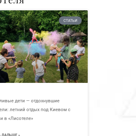
СТАТЬИ
ливые дети — отдохнувшие
ели: летний отдых под Киевом с
и в «Лисотеле»
Ь ДАЛЬШЕ »