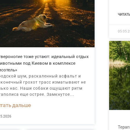
ЧИТАТ
05.05.
твероногие тоже устают: идеальный отдых
животными под Киевом в комплексе
исотель»
родской шум, раскаленный асфальт и
сконечный грохот трасс изматывают не
лько нас. Наши собаки ощущают ритм
гаполиса еще острее. Замкнутое...
тать дальше
05.2026
Терап