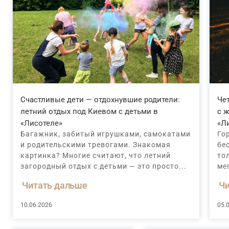
Счастливые дети — отдохнувшие родители:
Че
летний отдых под Киевом с детьми в
с 
«Лисотеле»
«Л
Багажник, забитый игрушками, самокатами
Го
и родительскими тревогами. Знакомая
бе
картинка? Многие считают, что летний
то
загородный отдых с детьми — это просто...
ме
Читать дальше
Чи
10.06.2026
05.