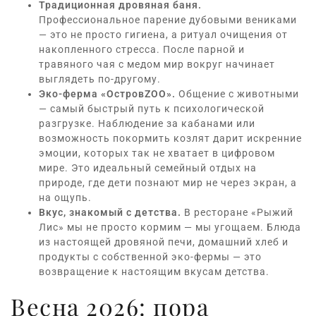
Традиционная
дровяная баня
.
Профессиональное парение дубовыми вениками
— это не просто гигиена, а ритуал очищения от
накопленного стресса. После парной и
травяного чая с медом мир вокруг начинает
выглядеть по-другому.
Эко-ферма «ОстровZOO»
.
Общение с животными
— самый быстрый путь к психологической
разгрузке. Наблюдение за кабанами или
возможность покормить козлят дарит искренние
эмоции, которых так не хватает в цифровом
мире. Это идеальный семейный отдых на
природе, где дети познают мир не через экран, а
на ощупь.
Вкус, знакомый с детства.
В
ресторане «Рыжий
Лис»
мы не просто кормим — мы угощаем. Блюда
из настоящей дровяной печи, домашний хлеб и
продукты с собственной эко-фермы — это
возвращение к настоящим вкусам детства.
Весна 2026: пора