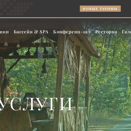
НОВЫЕ ТАРИФЫ
Тариф «Бу
ики
Бассейн & SPA
Конференц-зал
Ресторан
Гал
УСЛУГИ