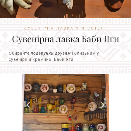
СУВЕНІРНА ЛАВКА У ЛІСОТЕЛІ
Сувенірна лавка Баби Яги
Обирайте
подарунки друзям
і близьким у
сувенірній крамниці Баби Яги.