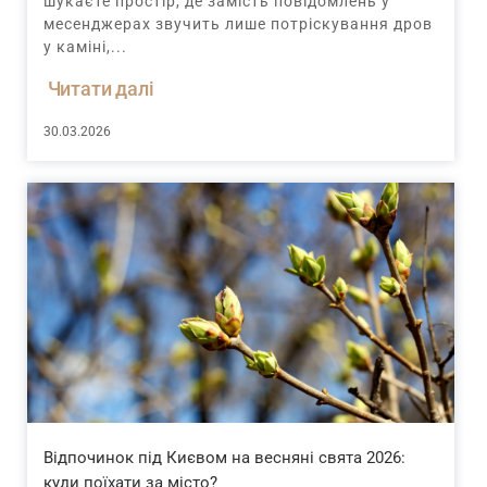
шукаєте простір, де замість повідомлень у
месенджерах звучить лише потріскування дров
у каміні,...
Читати далі
30.03.2026
Відпочинок під Києвом на весняні свята 2026:
куди поїхати за місто?