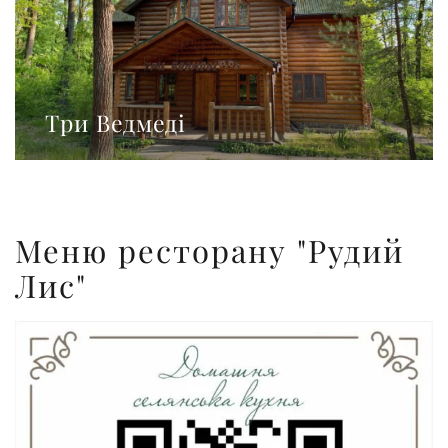
Три Ведмеді
Меню ресторану "Рудий
Лис"