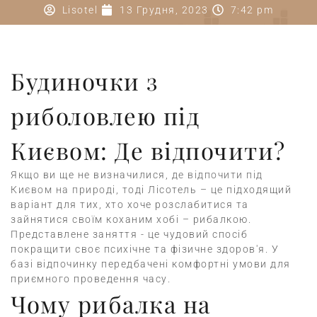
Lisotel
13 Грудня, 2023
7:42 pm
Будиночки з
риболовлею під
Києвом: Де відпочити?
Якщо ви ще не визначилися,
де відпочити під
Києвом на природі
, тоді Лісотель – це підходящий
варіант для тих, хто хоче розслабитися та
зайнятися своїм коханим хобі – рибалкою.
Представлене заняття - це чудовий спосіб
покращити своє психічне та фізичне здоров'я.
У
базі відпочинку передбачені комфортні умови для
приємного проведення часу.
Чому рибалка на