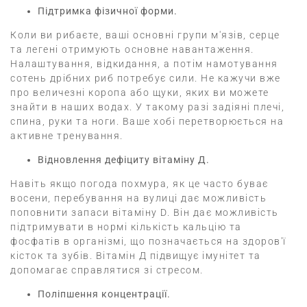
Підтримка фізичної форми.
Коли ви рибаєте, ваші основні групи м'язів, серце
та легені отримують основне навантаження.
Налаштування, відкидання, а потім намотування
сотень дрібних риб потребує сили.
Не кажучи вже
про величезні коропа або щуки, яких ви можете
знайти в наших водах.
У такому разі задіяні плечі,
спина, руки та ноги.
Ваше хобі перетворюється на
активне тренування.
Відновлення дефіциту вітаміну Д.
Навіть якщо погода похмура, як це часто буває
восени, перебування на вулиці дає можливість
поповнити запаси вітаміну D. Він дає можливість
підтримувати в нормі кількість кальцію та
фосфатів в організмі, що позначається на здоров'ї
кісток та зубів.
Вітамін Д підвищує імунітет та
допомагає справлятися зі стресом.
Поліпшення концентрації.