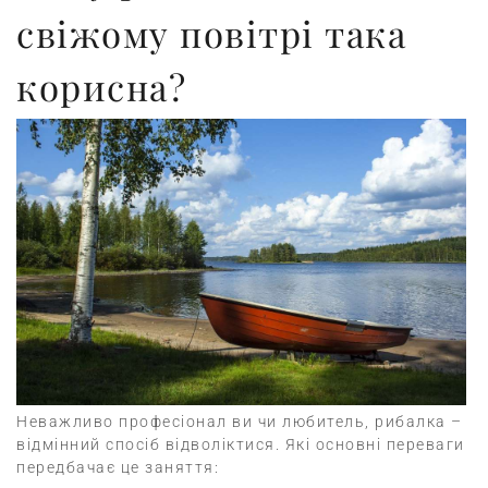
свіжому повітрі така
корисна?
Неважливо професіонал ви чи любитель, рибалка –
відмінний спосіб відволіктися.
Які основні переваги
передбачає це заняття: