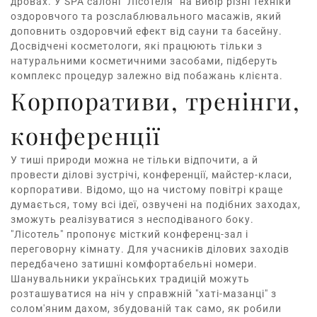
дровах. У SPA салоні "Лісотеля" на вибір різні техніки
оздоровчого та розслаблювального масажів, який
доповнить оздоровчий ефект від сауни та басейну.
Досвідчені косметологи, які працюють тільки з
натуральними косметичними засобами, підберуть
комплекс процедур залежно від побажань клієнта.
Корпоративи, тренінги,
конференції
У тиші природи можна не тільки відпочити, а й
провести ділові зустрічі, конференції, майстер-класи,
корпоративи. Відомо, що на чистому повітрі краще
думається, тому всі ідеї, озвучені на подібних заходах,
зможуть реалізуватися з несподіваного боку.
"Лісотель" пропонує місткий конференц-зал і
переговорну кімнату. Для учасників ділових заходів
передбачено затишні комфортабельні номери.
Шанувальники українських традицій можуть
розташуватися на ніч у справжній "хаті-мазанці" з
солом'яним дахом, збудованій так само, як робили