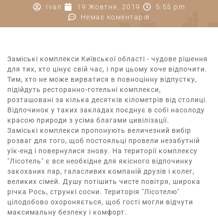
Ivan
19 Жовтня, 2019
5:55 pm
Немає коментарів
Заміські комплекси Київської області
- чудове рішення
для тих, хто цінує свій час, і при цьому хоче відпочити.
Тим, хто не може вирватися в повноцінну відпустку,
підійдуть ресторанно-готельні комплекси,
розташовані за кілька десятків кілометрів від столиці.
Відпочинок у таких закладах поєднує в собі насолоду
красою природи з усіма благами цивілізації.
Заміські комплекси пропонують величезний вибір
розваг для того, щоб постояльці провели незабутній
уїк-енд і повернулися знову. На території комплексу
"Лісотель" є все необхідне для якісного відпочинку
закоханих пар, галасливих компаній друзів і колег,
великих сімей. Душу потішить чисте повітря, широка
річка Рось, стрункі сосни. Територія "Лісотелю"
цілодобово охороняється, щоб гості могли відчути
максимальну безпеку і комфорт.