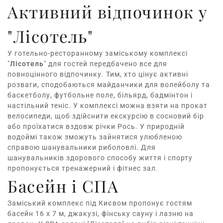
Активний відпочинок у
"Лісотель"
У готельно-ресторанному заміському комплексі
"
Лісотель
" для гостей передбачено все для
повноцінного відпочинку. Тим, хто цінує активні
розваги, сподобаються майданчики для волейболу та
баскетболу, футбольне поле, більярд, бадмінтон і
настільний теніс. У комплексі можна взяти на прокат
велосипеди, щоб здійснити екскурсію в сосновий бір
або проїхатися вздовж річки Рось. У природній
водоймі також зможуть зайнятися улюбленою
справою шанувальники риболовлі. Для
шанувальників здорового способу життя і спорту
пропонується тренажерний і фітнес зал.
Басейн і СПА
Заміський комплекс під Києвом пропонує гостям
басейн 16 х 7 м, джакузі, фінську сауну і лазню на