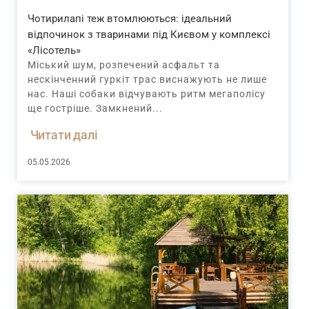
Чотирилапі теж втомлюються: ідеальний
відпочинок з тваринами під Києвом у комплексі
«Лісотель»
Міський шум, розпечений асфальт та
нескінченний гуркіт трас виснажують не лише
нас. Наші собаки відчувають ритм мегаполісу
ще гостріше. Замкнений...
Читати далі
05.05.2026