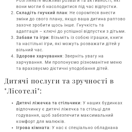
Розгляньте можливі розваги та активності, які
вони могли б насолодитися під час відпустки.
Складіть гнучкий план
: Не соромтеся внести
зміни до свого плану, якщо ваша дитина раптово
захоче зробити щось інше. Гнучкість та
адаптація – ключі до успішної відпустки з дітьми.
Забави та ігри
: Візьміть із собою іграшки, книги
та настільні ігри, які можуть розважати дітей у
вільний час.
Здорове харчування
: Зверніть увагу на
харчування. Ми пропонуємо різноманітне меню
та враховуємо дієтичні уподобання дітей.
Дитячі послуги та зручності в
"Лісотелі":
Дитячі ліжечка та стільчики
: У наших будинках
відпочинку є дитячі ліжечка та стільці для
годування, щоб забезпечити максимальний
комфорт для малюків.
Ігрова кімната
: У нас є спеціально обладнана