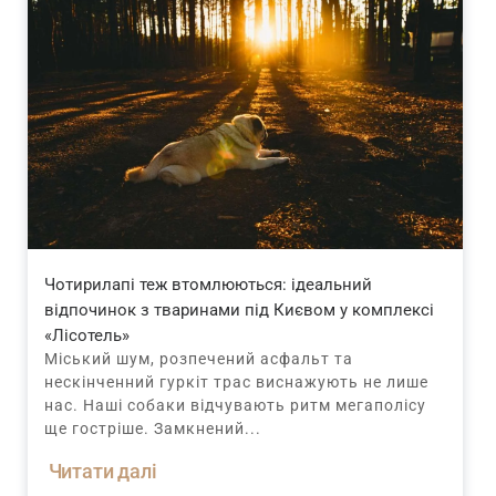
Чотирилапі теж втомлюються: ідеальний
відпочинок з тваринами під Києвом у комплексі
«Лісотель»
Міський шум, розпечений асфальт та
нескінченний гуркіт трас виснажують не лише
нас. Наші собаки відчувають ритм мегаполісу
ще гостріше. Замкнений...
Читати далі