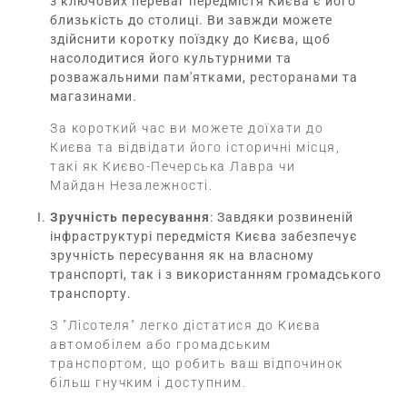
з ключових переваг передмістя Києва є його
близькість до столиці. Ви завжди можете
здійснити коротку поїздку до Києва, щоб
насолодитися його культурними та
розважальними пам'ятками,
ресторанами
та
магазинами.
За короткий час ви можете доїхати до
Києва та відвідати його історичні місця,
такі як Києво-Печерська Лавра чи
Майдан Незалежності.
Зручність пересування
: Завдяки розвиненій
інфраструктурі передмістя Києва забезпечує
зручність пересування як на власному
транспорті, так і з використанням громадського
транспорту.
З "Лісотеля" легко дістатися до Києва
автомобілем або громадським
транспортом, що робить ваш відпочинок
більш гнучким і доступним.