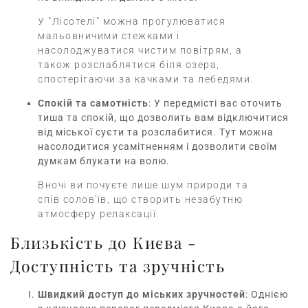
У "Лісотелі" можна прогулюватися
мальовничими стежками і
насолоджуватися чистим повітрям, а
також розслаблятися біля озера,
спостерігаючи за качками та лебедями.
Спокій та самотність
: У передмісті вас оточить
тиша та спокій, що дозволить вам відключитися
від міської суєти та розслабитися. Тут можна
насолодитися усамітненням і дозволити своїм
думкам блукати на волю.
Вночі ви почуєте лише шум природи та
спів солов'їв, що створить незабутню
атмосферу релаксації.
Близькість до Києва -
Доступність та зручність
Швидкий доступ до міських зручностей
: Однією