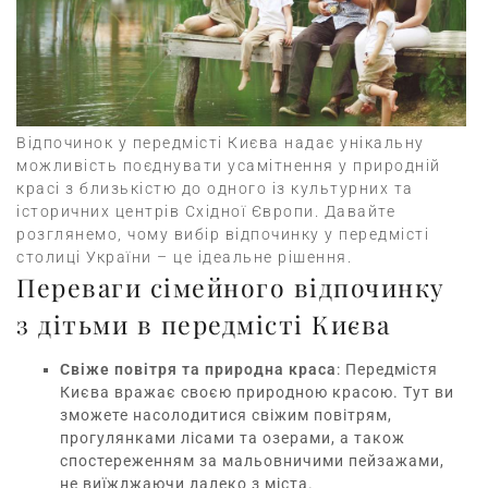
Відпочинок у передмісті Києва надає унікальну
можливість поєднувати усамітнення у природній
красі з близькістю до одного із культурних та
історичних центрів Східної Європи. Давайте
розглянемо, чому вибір відпочинку у передмісті
столиці України – це ідеальне рішення.
Переваги сімейного відпочинку
з дітьми в передмісті Києва
Свіже повітря та природна краса
: Передмістя
Києва вражає своєю природною красою. Тут ви
зможете насолодитися свіжим повітрям,
прогулянками лісами та озерами, а також
спостереженням за мальовничими пейзажами,
не виїжджаючи далеко з міста.