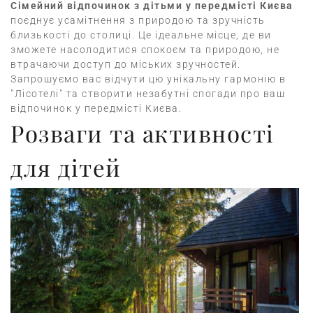
Сімейний відпочинок з дітьми у передмісті Києва
поєднує усамітнення з природою та зручність
близькості до столиці. Це ідеальне місце, де ви
зможете насолодитися спокоєм та природою, не
втрачаючи доступ до міських зручностей.
Запрошуємо вас відчути цю унікальну гармонію в
"Лісотелі" та створити незабутні спогади про ваш
відпочинок у передмісті Києва.
Розваги та активності
для дітей