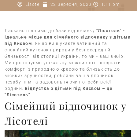
Lisotel
22 Вересня, 2023
1:11 pm
Ласкаво просимо до бази відпочинку
"Лісотель" -
ідеальне місце для сімейного відпочинку з дітьми
під Києвом
. Якщо ви шукаєте затишний та
спокійний куточок природи у безпосередній
близькості від столиці України, то ми - ваш вибір.
Ми пропонуємо унікальну можливість поєднати
комфорт із природною красою та близькість до
міських зручностей, роблячи ваш відпочинок
незабутнім та задовольняючи потреби всієї
родини.
Відпустка з дітьми під Києвом – це
"Лісотель".
Сімейний відпочинок у
Лісотелі