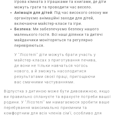
ігрова кімната з іграшками та книгами, де діти
можуть грати та проводити час весело.
Анімація для дітей
: Під час високого сезону ми
організуємо анімаційні заходи для дітей,
включаючи майстер-класи та ігри.
Безпека
: Ми забезпечуємо безпеку нашого
маленького гостя. Всі наші ділянки та дитячі
майданчики моніторяться та регулярно
перевіряються.
У "Лісотелі" діти можуть брати участь у
майстер-класах з приготування печива,
де вони не тільки навчаться чогось
нового, а й зможуть насолодитися
результатами своєї праці, пригощаючи
вас смачними частуваннями.
Відпустка з дитиною може бути дивовижною, якщо
ви правильно сплануєте та врахуєте потреби вашої
родини. У "Лісотелі" ми намагаємося зробити ваше
перебування максимально приємним та
комфортним для всіх членів сім'ї, особливо для