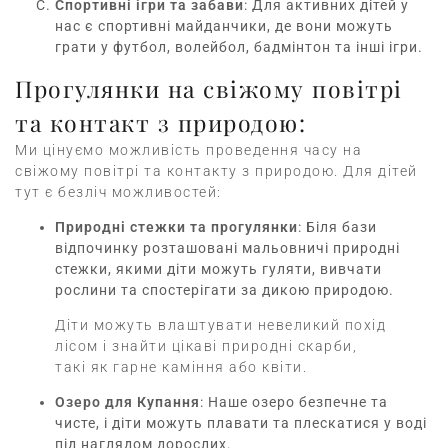
Спортивні ігри та забави
: Для активних дітей у
нас є спортивні майданчики, де вони можуть
грати у футбол, волейбол, бадмінтон та інші ігри.
Прогулянки на свіжому повітрі
та контакт з природою:
Ми цінуємо можливість проведення часу на
свіжому повітрі та контакту з природою. Для дітей
тут є безліч можливостей:
Природні стежки та прогулянки
: Біля бази
відпочинку розташовані мальовничі природні
стежки, якими діти можуть гуляти, вивчати
рослини та спостерігати за дикою природою.
Діти можуть влаштувати невеликий похід
лісом і знайти цікаві природні скарби,
такі як гарне каміння або квіти.
Озеро для Купання
: Наше озеро безпечне та
чисте, і діти можуть плавати та плескатися у воді
під наглядом дорослих.