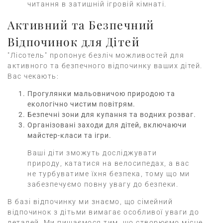
читання в затишній ігровій кімнаті.
Активний та Безпечний
Відпочинок для Дітей
"Лісотель" пропонує безліч можливостей для
активного та безпечного відпочинку ваших дітей.
Вас чекають:
Прогулянки мальовничою природою та
екологічно чистим повітрям.
Безпечні зони для купання та водних розваг.
Організовані заходи для дітей, включаючи
майстер-класи та ігри.
Ваші діти зможуть досліджувати
природу, кататися на велосипедах, а вас
не турбуватиме їхня безпека, тому що ми
забезпечуємо повну увагу до безпеки.
В базі відпочинку ми знаємо, що сімейний
відпочинок з дітьми вимагає особливої уваги до
деталей. Ми пишаємося тим, що створюємо місце,