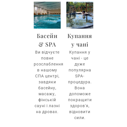
Басейн
Купання
& SPA
у чані
Ви відчуєте
Купання у
повне
чані - це
розслаблення
дуже
в нашому
популярна
СПА центрі,
SPA-
завдяки
процедура.
басейну,
Вона
масажу,
допоможе
фінській
покращити
сауні і лазні
здоров'я,
на дровах.
відновити
сили.