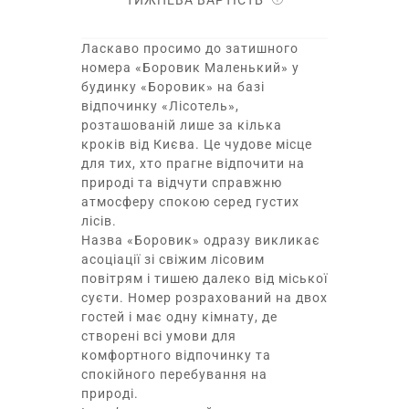
ТИЖНЕВА ВАРТІСТЬ
Ласкаво просимо до затишного
номера «Боровик Маленький» у
будинку «Боровик» на базі
відпочинку «Лісотель»,
розташованій лише за кілька
кроків від Києва. Це чудове місце
для тих, хто прагне відпочити на
природі та відчути справжню
атмосферу спокою серед густих
лісів.
Назва «Боровик» одразу викликає
асоціації зі свіжим лісовим
повітрям і тишею далеко від міської
суєти. Номер розрахований на двох
гостей і має одну кімнату, де
створені всі умови для
комфортного відпочинку та
спокійного перебування на
природі.