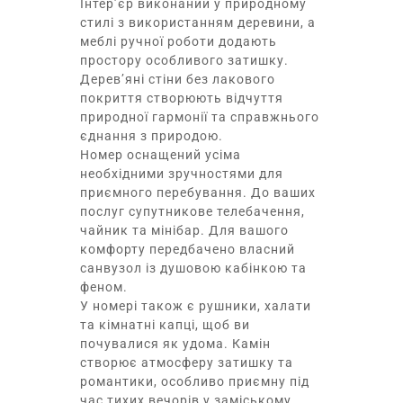
Інтер’єр виконаний у природному
стилі з використанням деревини, а
меблі ручної роботи додають
простору особливого затишку.
Дерев’яні стіни без лакового
покриття створюють відчуття
природної гармонії та справжнього
єднання з природою.
Номер оснащений усіма
необхідними зручностями для
приємного перебування. До ваших
послуг супутникове телебачення,
чайник та мінібар. Для вашого
комфорту передбачено власний
санвузол із душовою кабінкою та
феном.
У номері також є рушники, халати
та кімнатні капці, щоб ви
почувалися як удома. Камін
створює атмосферу затишку та
романтики, особливо приємну під
час тихих вечорів у заміському