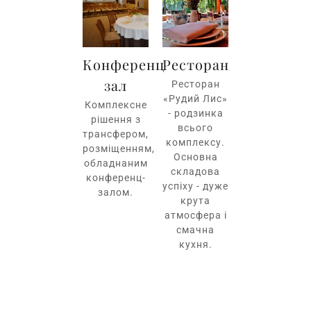
Конференц
Ресторан
зал
Ресторан
«Рудий Лис»
Комплексне
- родзинка
рішення з
всього
трансфером,
комплексу.
розміщенням,
Основна
обладнаним
складова
конференц-
успіху - дуже
залом.
крута
атмосфера і
смачна
кухня.