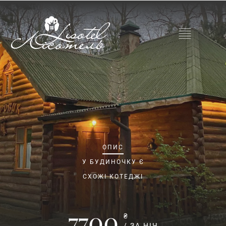
ОПИС
У БУДИНОЧКУ Є
СХОЖІ КОТЕДЖІ
7700
₴
/ ЗА НІЧ