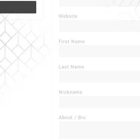
Website
First Name
Last Name
Nickname
About / Bio