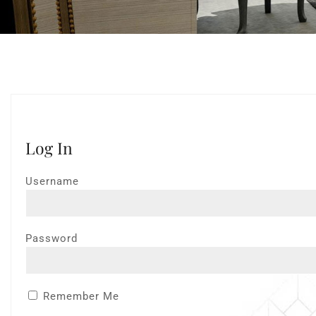
ALREADY A MEMBER
Log In
Username
Password
Remember Me