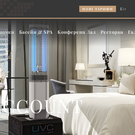
НОВІ ТАРИФИ
Більше ноче
ночки
Басейн & SPA
Конференц Зал
Ресторан
Га
ACCOUNT