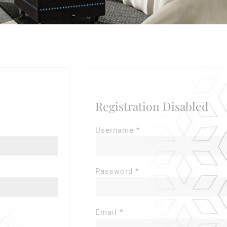
I DO NOT HAVE AN ACCOUNT
Registration Disabled
Username *
Password *
Email *