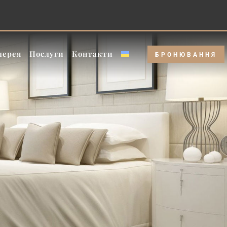
й — краща ціна та Тариф буднього дня!
лерея
Послуги
Контакти
БРОНЮВАННЯ