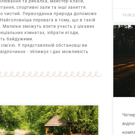
полювання та рибалка, майстер-класи,
итання, спортивні зали та інші заняття.
ічно чистий. Первозданна природа допоможе
10.06.
 Найголовніша перевага в тому, що в такій
м. Малюки зможуть взяти участь у цікавих
еціальних кімнатах, зібрати ягоди,
шать байдужими.
з сім'єю. У представленій обстановці ви
 відпочинок - зближує і дає можливість
Чотир
відпо
компл