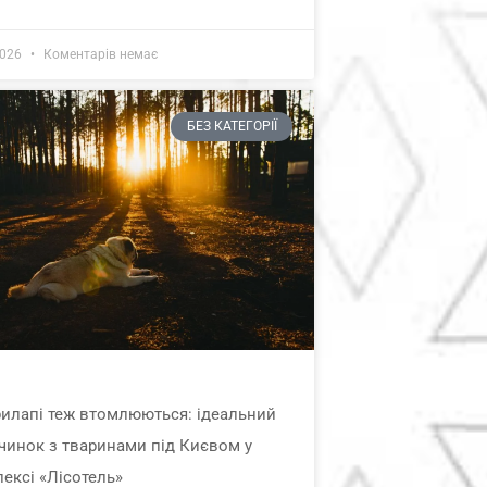
2026
Коментарів немає
БЕЗ КАТЕГОРІЇ
илапі теж втомлюються: ідеальний
чинок з тваринами під Києвом у
ексі «Лісотель»