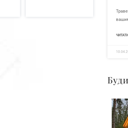
Травен
ваши
ЧИТАТИ
10.04.
Буд