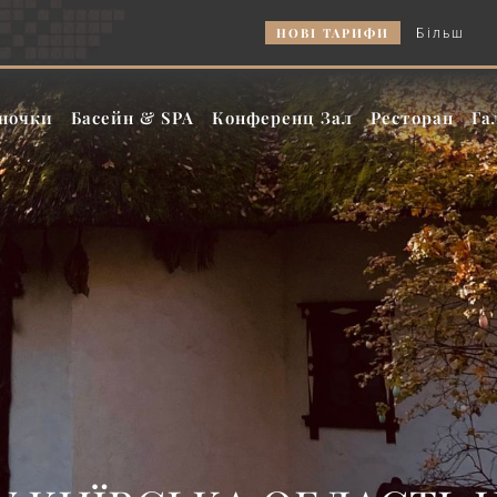
НОВІ ТАРИФИ
Більше ночей — краща ціна та
ночки
Басейн & SPA
Конференц Зал
Ресторан
Га