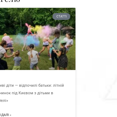
СТАТТІ
ві діти — відпочилі батьки: літній
чинок під Києвом з дітьми в
телі»
 ДАЛІ »