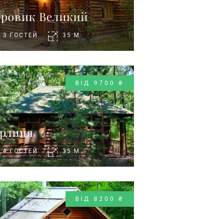
оровик Великий
3 ГОСТЕЙ
35 M
ВІД 9700 ₴
орлиця
4 ГОСТЕЙ
35 M
ВІД 8200 ₴