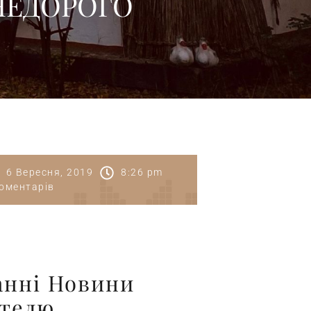
НЕДОРОГО
6 Вересня, 2019
8:26 pm
оментарів
анні Новини
отелю