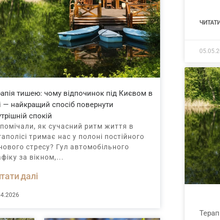
ЧИТАТИ
05.05.
апія тишею: чому відпочинок під Києвом в
і — найкращий спосіб повернути
трішній спокій
 помічали, як сучасний ритм життя в
аполісі тримає нас у полоні постійного
нового стресу? Гул автомобільного
фіку за вікном,...
тати далі
04.2026
Терап