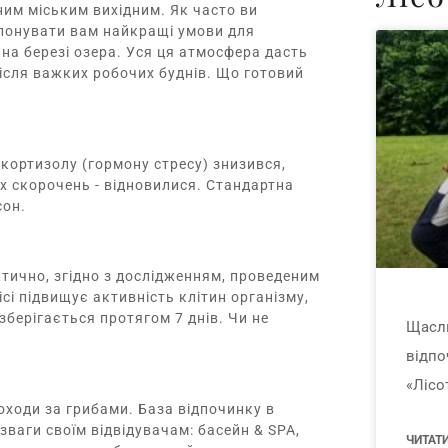
ним міським вихідним. Як часто ви
опонувати вам найкращі умови для
 на березі озера. Уся ця атмосфера дасть
ісля важких робочих буднів. Що готовий
кортизолу (гормону стресу) знизився,
их скорочень - відновилися. Стандартна
сон.
тично, згідно з дослідженням, проведеним
сі підвищує активність клітин організму,
берігається протягом 7 днів. Чи не
Щасли
відпо
«Лісо
оходи за грибами. База відпочинку в
зваги своїм відвідувачам: басейн & SPA,
ЧИТАТИ