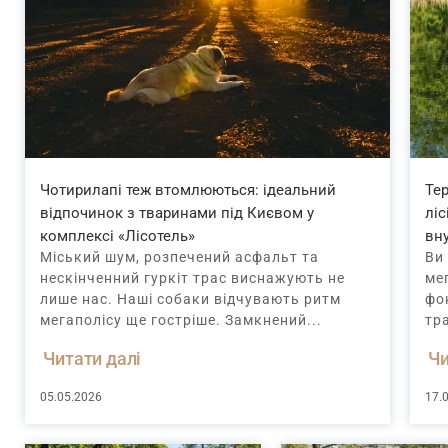
Чотирилапі теж втомлюються: ідеальний
Тер
відпочинок з тваринами під Києвом у
ліс
комплексі «Лісотель»
вну
Міський шум, розпечений асфальт та
Ви
нескінченний гуркіт трас виснажують не
мег
лише нас. Наші собаки відчувають ритм
фо
мегаполісу ще гостріше. Замкнений...
тра
Читати далі
Чи
05.05.2026
17.