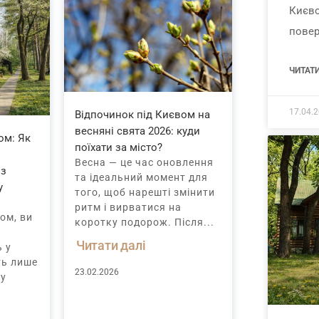
Києво
повер
ЧИТАТИ
17.04.
Відпочинок під Києвом на
весняні свята 2026: куди
ом: Як
поїхати за місто?
н
Весна — це час оновлення
 з
та ідеальний момент для
y
того, щоб нарешті змінити
ритм і вирватися на
ом, ви
коротку подорож. Після...
Читати далі
ь у
ть лише
23.02.2026
 у