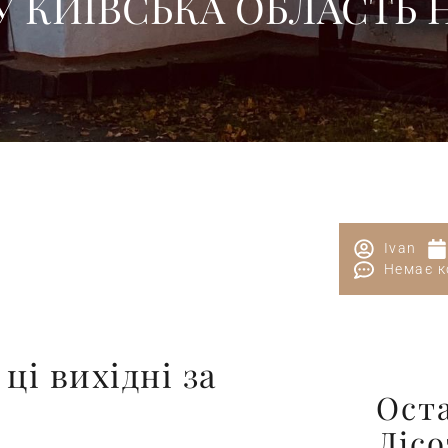
У КИЇВСЬКА ОБЛАСТЬ 
Ivan
Немає к
ці вихідні за
Ост
Ліс