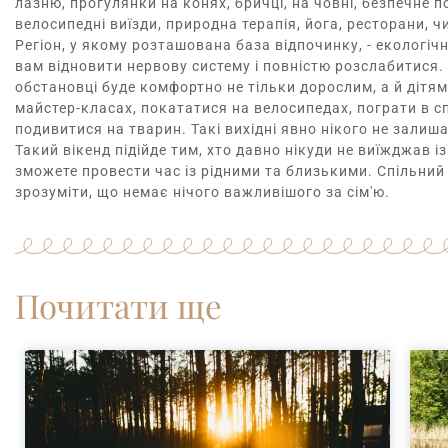
лазню, прогулянки на конях, бричці, на човні, безпечне 
велосипедні виїзди, природна терапія, йога, ресторани, ч
Регіон, у якому розташована база відпочинку, - еколог
вам відновити нервову систему і повністю розслабитися.
обстановці буде комфортно не тільки дорослим, а й дітя
майстер-класах, покататися на велосипедах, пограти в сп
подивитися на тварин. Такі вихідні явно нікого не зали
Такий вікенд підійде тим, хто давно нікуди не виїжджав і
зможете провести час із рідними та близькими. Спільний
зрозуміти, що немає нічого важливішого за сім'ю.
Почитати ще