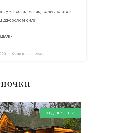
ь у «Лісотелі»: час, коли ліс стає
м джерелом сили
 ДАЛІ »
2026
Коментарів немає
иночки
ВІД 8700 ₴