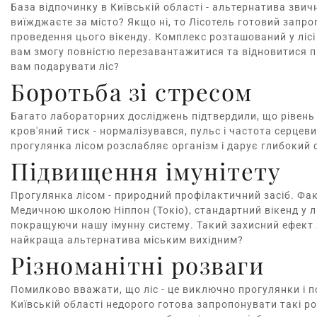
База відпочинку в Київській області
- альтернатива звич
виїжджаєте за місто? Якщо ні, то Лісотель готовий запр
проведення цього вікенду. Комплекс розташований у лісі
вам змогу повністю перезавантажитися та відновитися п
вам подарувати ліс?
Боротьба зі стресом
Багато лабораторних досліджень підтвердили, що рівень 
кров'яний тиск - нормалізувався, пульс і частота серцев
прогулянка лісом розслабляє організм і дарує глибокий 
Підвищення імунітету
Прогулянка лісом - природний профілактичний засіб. Фак
Медичною школою Ніппон (Токіо), стандартний вікенд у лі
покращуючи нашу імунну систему. Такий захисний ефект з
найкраща альтернатива міським вихідним?
Різноманітні розваги
Помилково вважати, що ліс - це виключно прогулянки і п
Київській області недорого готова запропонувати такі ро