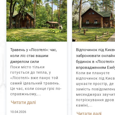
Травень у «Лісотелі»: час,
Відпочинок під Києв
коли ліс стає вашим
забронювати онлай
джерелом сили
будинок в «Лісотелі»
Поки місто тільки
впровадженням Exel
готується до тепла, у
Коли ви плануєте
«Лісотелі» вже панує той
відпочинок під Києв
самий ідеальний травень.
шукаєте простір, де
Це час, коли сонце гріє по-
замість повідомлен
справжньому,...
месенджерах звучи
потріскування дров
Читати далі
каміні,...
10.04.2026
Читати далі