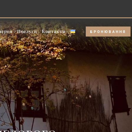
 Тариф буднього дня!
лерея
Послуги
Контакти
БРОНЮВАННЯ